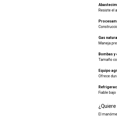
Abastecimi
Resiste el 
Procesami
Construcció
Gas natur
Maneja pre
Bombas y 
Tamaño com
Equipo agr
Ofrece dura
Refrigerac
Fiable bajo
¿Quiere
El manómet