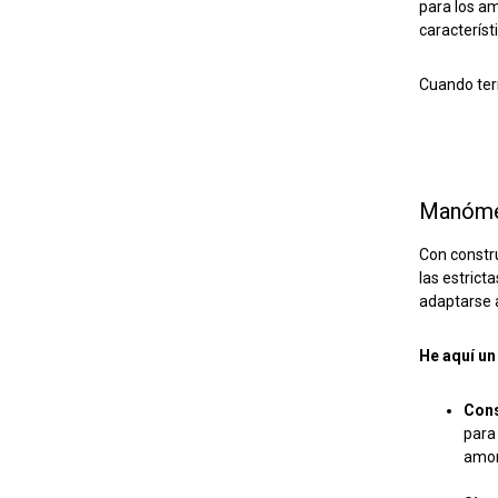
para los a
característ
Cuando ter
Manómet
Con constru
las estrict
adaptarse 
He aquí un
Cons
para
amon