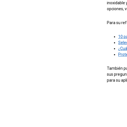
inoxidable 
opciones, v
Para su ref
10 p
Sele
¿Cuá
Prot
También p
sus pregun
para su apl