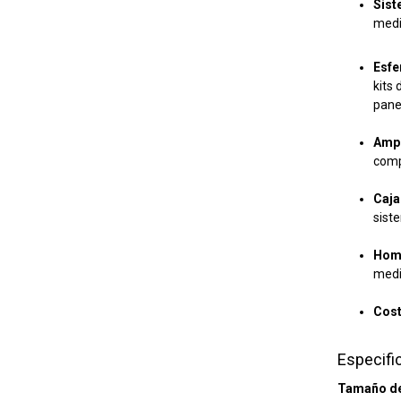
Sist
medi
Esfe
kits
pane
Ampl
comp
Caja
sist
Homo
medi
Cost
Especifi
Tamaño de 