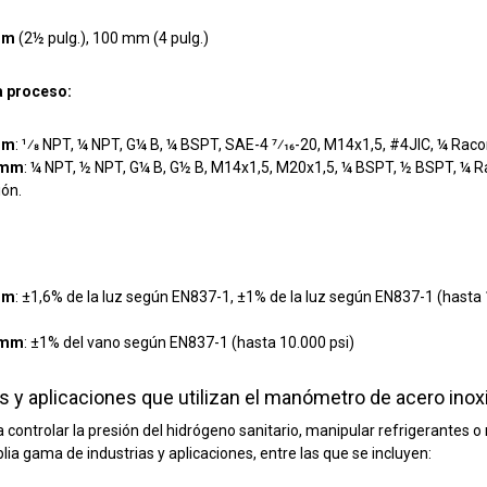
mm
(2½ pulg.), 100 mm (4 pulg.)
a proceso:
mm
: 1⁄8 NPT, ¼ NPT, G¼ B, ¼ BSPT, SAE-4 7⁄16-20, M14x1,5, #4JIC, ¼ Ra
 mm
: ¼ NPT, ½ NPT, G¼ B, G½ B, M14x1,5, M20x1,5, ¼ BSPT, ½ BSPT, ¼ 
ión.
mm
: ±1,6% de la luz según EN837-1, ±1% de la luz según EN837-1 (hasta
 mm
: ±1% del vano según EN837-1 (hasta 10.000 psi)
as y aplicaciones que utilizan el manómetro de acero ino
 controlar la presión del hidrógeno sanitario, manipular refrigerantes 
ia gama de industrias y aplicaciones, entre las que se incluyen: