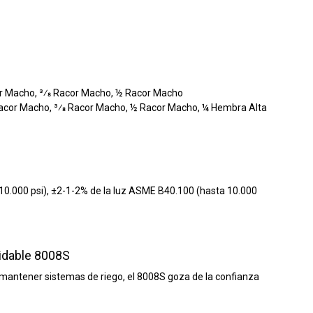
cor Macho, 3⁄8 Racor Macho, ½ Racor Macho
Racor Macho, 3⁄8 Racor Macho, ½ Racor Macho, ¼ Hembra Alta
 10.000 psi), ±2-1-2% de la luz ASME B40.100 (hasta 10.000
xidable 8008S
o mantener sistemas de riego, el 8008S goza de la confianza