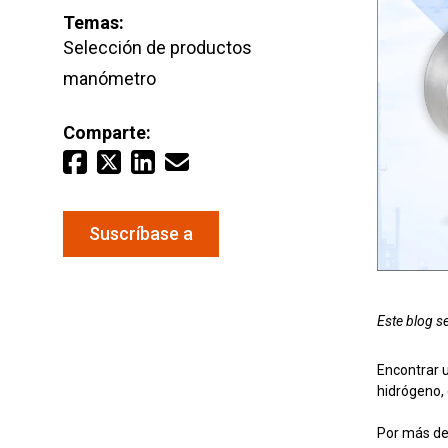
Agua y
Temas:
Selección de productos
manómetro
Mantenga sus equipos y procesos críticos en
mediciones fiables de presión y temperatura.
Comparte:
Suscríbase a
Este blog s
Encontrar u
hidrógeno, 
Por más de