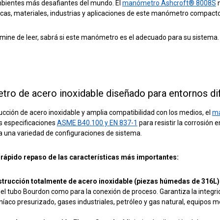
mbientes más desafiantes del mundo. El
manómetro Ashcroft® 8008S
n
icas, materiales, industrias y aplicaciones de este manómetro compacto
mine de leer, sabrá si este manómetro es el adecuado para su sistema.
ro de acero inoxidable diseñado para entornos dif
cción de acero inoxidable y amplia compatibilidad con los medios, el
ma
as especificaciones
ASME B40.100 y EN 837-1
para resistir la corrosión
a una variedad de configuraciones de sistema.
 rápido repaso de las características más importantes:
trucción totalmente de acero inoxidable (piezas húmedas de 316L)
 el tubo Bourdon como para la conexión de proceso. Garantiza
la integr
íaco presurizado, gases industriales, petróleo y gas natural, equipos m