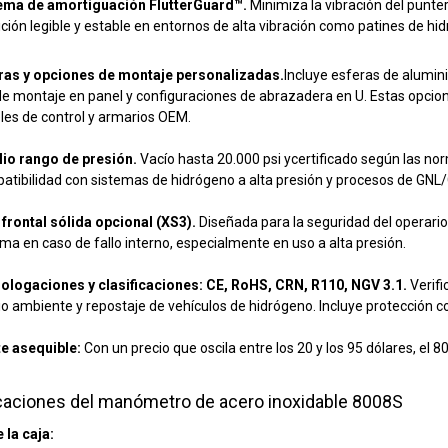
ema de amortiguación FlutterGuard™
.
Minimiza la vibración del punte
ción legible y estable en entornos de alta vibración como patines de h
ras y opciones de montaje personalizadas.
Incluye esferas de alumin
 de montaje en panel y configuraciones de abrazadera en U. Estas opcione
les de control y armarios OEM.
io rango de presión.
Vacío hasta 20
.
000 psi y
certificado según las no
atibilidad con sistemas de hidrógeno a alta presión y procesos de GNL
 frontal sólida opcional (XS3).
Diseñada para la seguridad del operari
ema en caso de fallo interno, especialmente en uso a alta presión.
logaciones y clasificaciones: CE, RoHS, CRN, R110, NGV 3.1.
Verif
o ambiente y repostaje de vehículos de hidrógeno. Incluye protección 
e asequible:
Con un precio que oscila entre los 20 y los 95 dólares, el 
caciones del manómetro de acero inoxidable 8008S
la caja: