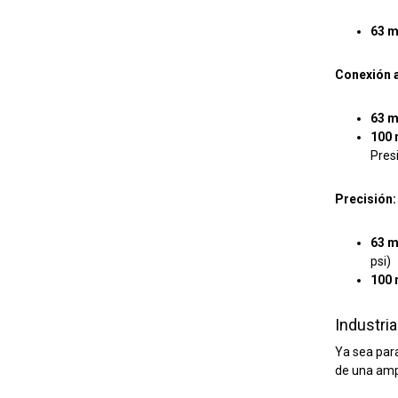
63 
Conexión 
63 
100
Pres
Precisión:
63 
psi)
100
Industri
Ya sea para
de una ampl