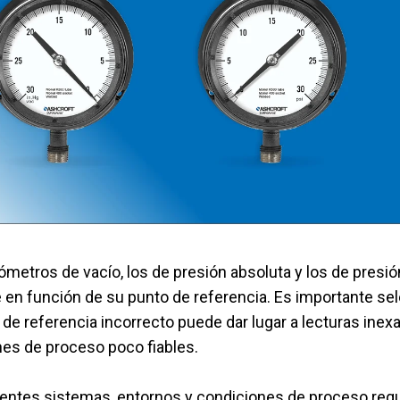
 aguas residuales
 funcionamiento con
Configurar el número de pieza d
metros de vacío, los de presión absoluta y los de presi
e en función de su punto de referencia. Es importante se
de referencia incorrecto puede dar lugar a lecturas inexac
es de proceso poco fiables.
rentes sistemas, entornos y condiciones de proceso requ