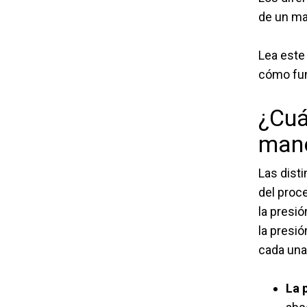
de un ma
Lea este
cómo func
¿Cuá
mano
Las dist
del proc
la presió
la presió
cada una
La 