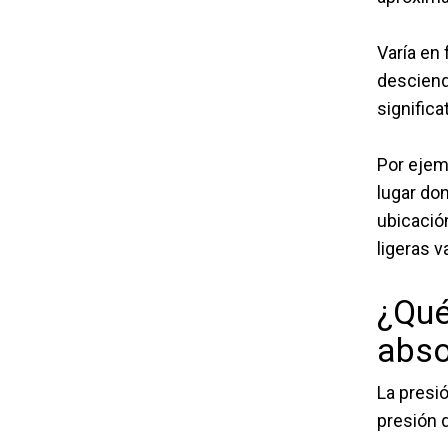
Varía en 
desciend
significa
Por ejem
lugar do
ubicació
ligeras v
¿Qué
abso
La presi
presión 