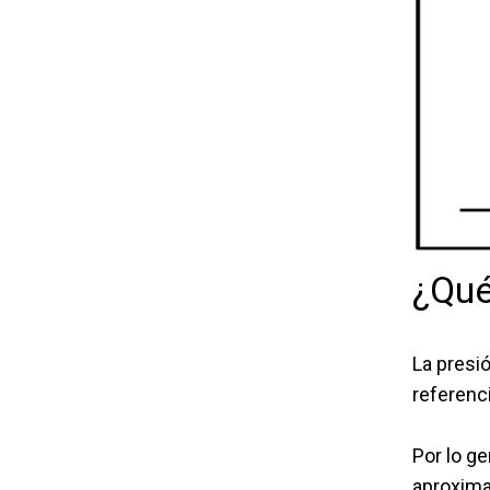
¿Qué
La presió
referenc
Por lo g
aproxima