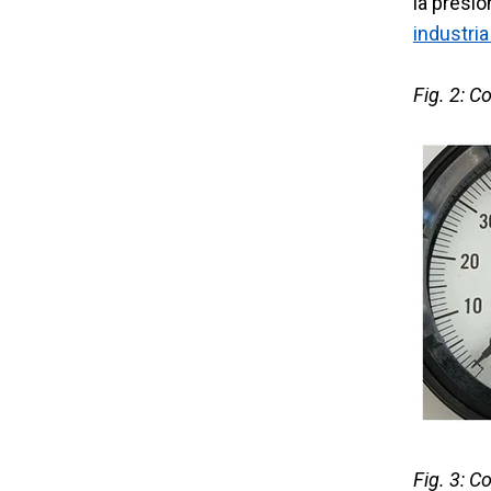
la presi
industri
Fig. 2: 
Fig. 3: C