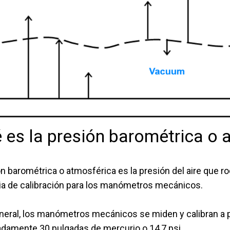
 es la presión barométrica o 
n barométrica o atmosférica es la presión del aire que ro
ia de calibración para los manómetros mecánicos.
eneral, los manómetros mecánicos se miden y calibran a pr
damente 30 pulgadas de mercurio o 14,7 psi.