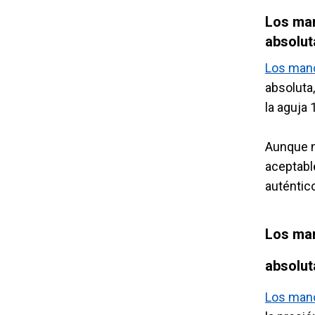
Los man
absolut
Los man
absoluta
la aguja 
Aunque n
aceptabl
auténtic
Los man
absolut
Los manó