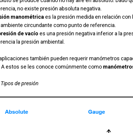
oluto se produce cuando no hay aire en absoluto. Dado qu
rencia, no existe presión absoluta negativa.
sión manométrica
es la presión medida en relación con l
e ambiente circundante como punto de referencia.
presión de vacío
es una presión negativa inferior a la p
rencia la presión ambiental.
aplicaciones también pueden requerir manómetros capace
a. A estos se les conoce comúnmente como
manómetro
 Tipos de presión