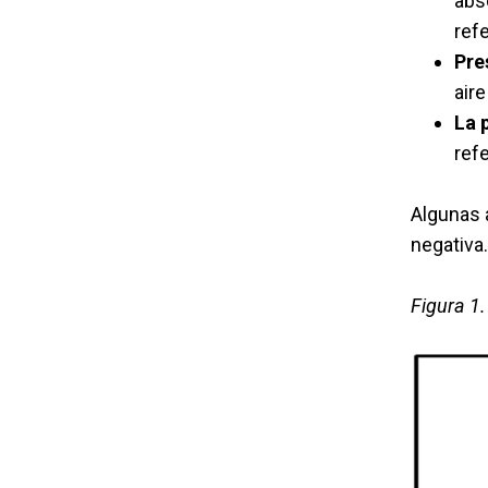
abs
refe
Pre
air
La 
refe
Algunas 
negativ
Figura 1.