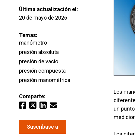
First Name
Agua y
Última actualización el:
20 de mayo de 2026
Last Name
Mantenga sus equipos y procesos críticos en
Temas:
mediciones fiables de presión y temperatura.
manómetro
Email
*
presión absoluta
presión de vacío
presión compuesta
presión manométrica
Los manó
Comparte:
diferent
un punto 
medicion
Suscríbase a
Los dife