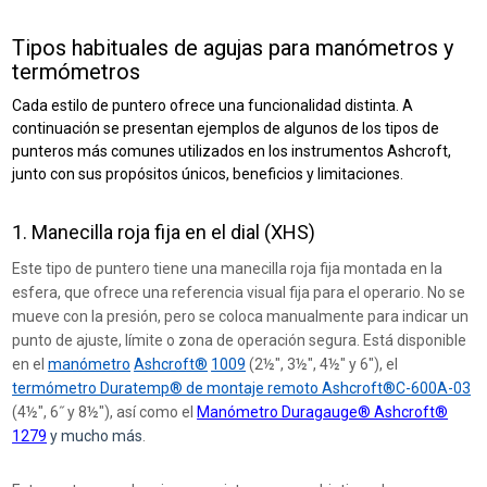
Tipos habituales de agujas para manómetros y
termómetros
Cada estilo de puntero ofrece una funcionalidad distinta. A
continuación se presentan ejemplos de algunos de los tipos de
punteros más comunes utilizados en los instrumentos Ashcroft,
junto con sus propósitos únicos, beneficios y limitaciones.
1. Manecilla roja fija en el dial (XHS)
Este tipo de puntero tiene una manecilla roja fija montada en la
esfera, que ofrece una referencia visual fija para el operario. No se
mueve con la presión, pero se coloca manualmente para indicar un
punto de ajuste, límite o zona de operación segura. Está disponible
en el
manómetro
Ashcroft®
1009
(2½″, 3½″, 4½″ y 6″), el
termómetro Duratemp® de montaje remoto Ashcroft®C-600A-03
(4½″, 6˝ y 8½″), así como el
Manómetro Duragauge® Ashcroft®
1279
y mucho más
.