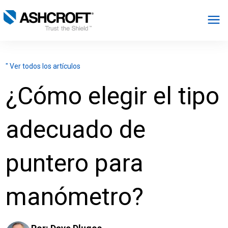
Español
" Ver todos los artículos
Productos
¿Cómo elegir el tipo
Industrias
adecuado de
Recursos
puntero para
Acerca de
manómetro?
Seleccionar región