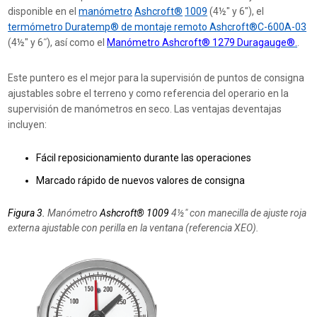
disponible en el
manómetro
Ashcroft®
1009
(4½″ y 6″), el
termómetro Duratemp® de montaje remoto Ashcroft®C-600A-03
(4½″ y 6˝), así como el
Manómetro Ashcroft® 1279 Duragauge®.
.
Este puntero es el mejor para la supervisión de puntos de consigna
ajustables sobre el terreno y como referencia del operario en la
supervisión de manómetros en seco. Las ventajas de
ventajas
incluyen:
Fácil reposicionamiento durante las operaciones
Marcado rápido de nuevos valores de consigna
Figura 3.
Manómetro
Ashcroft® 1009
4½″ con manecilla de ajuste roja
externa ajustable con perilla en la ventana (referencia XEO).