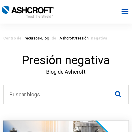
Español
Centro de
recursos/Blog
de
Ashcroft/Presión
negativa
Productos
Presión negativa
Industrias
Blog de Ashcroft
Recursos
Acerca de
Seleccionar región