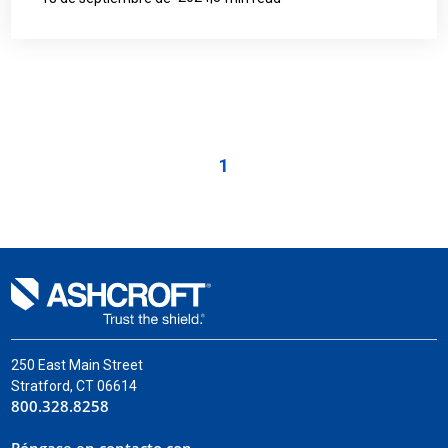
1
250 East Main Street
Stratford, CT 06614
800.328.8258
Póngase en contacto con