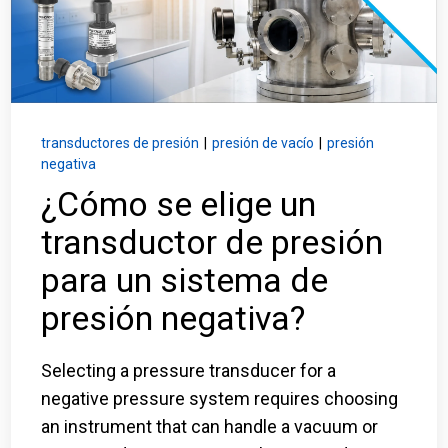
Inicio de sesión
Carreras profesionales
Póngase en contacto con
transductores de presión
|
presión de vacío
|
presión
negativa
¿Cómo se elige un
Solicitar presupuesto
transductor de presión
para un sistema de
presión negativa?
Selecting a pressure transducer for a
negative pressure system requires choosing
an instrument that can handle a vacuum or