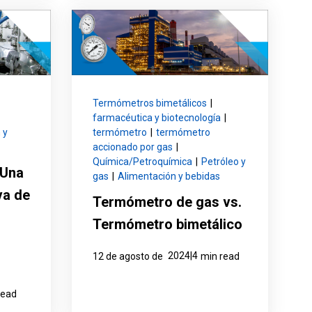
Termómetros bimetálicos
|
farmacéutica y biotecnología
|
 y
termómetro
|
termómetro
accionado por gas
|
Química/Petroquímica
|
Petróleo y
 Una
gas
|
Alimentación y bebidas
va de
Termómetro de gas vs.
Termómetro bimetálico
2024|4
12 de agosto de
min read
read