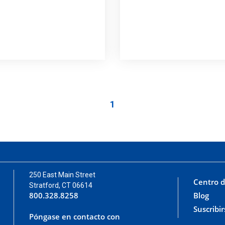
1
250 East Main Street
Centro d
Stratford, CT 06614
800.328.8258
Blog
Suscribir
Póngase en contacto con