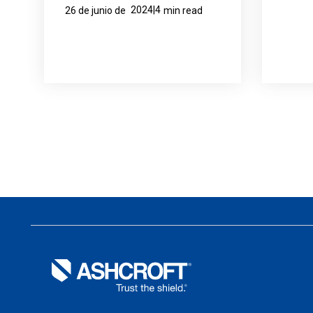
2024|4
26 de junio de
min read