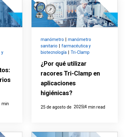
el producto
Solicitar presupuesto
manómetro
|
manómetro
sanitario
|
farmacéutica y
 y
biotecnología
|
Tri-Clamp
¿Por qué utilizar
tos:
racores Tri-Clamp en
rios
aplicaciones
higiénicas?
3
min
2025|4
25 de agosto de
min read