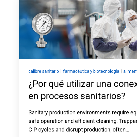
Mantenga sus equipos y procesos críticos en
mediciones fiables de presión y temperatura.
calibre sanitario
|
farmacéutica y biotecnología
|
alimen
¿Por qué utilizar una cone
en procesos sanitarios?
Sanitary production environments require e
safe operation and efficient cleaning. Trapp
CIP cycles and disrupt production, often...