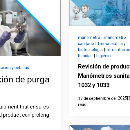
 funcionamiento con
Configurar el número de pieza d
manómetro
|
manómetro
sanitario
|
farmacéutica y
biotecnología
|
alimentación
bebidas
|
higiénico
Revisión de produc
tación y bebidas
Manómetros sanita
xión de purga
1032 y 1033
2025|
17 de septiembre de
read
quipment that ensures
ed product can prolong