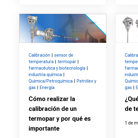
Calibración
|
sensor de
Calibr
temperatura
|
termopar
|
tempe
farmacéutica y biotecnología
|
farmac
industria química
|
indust
Química/Petroquímica
|
Petróleo y
Químic
gas
|
Energía
gas
|
E
Cómo realizar la
¿Qué
calibración de un
de t
termopar y por qué es
1 de 
importante