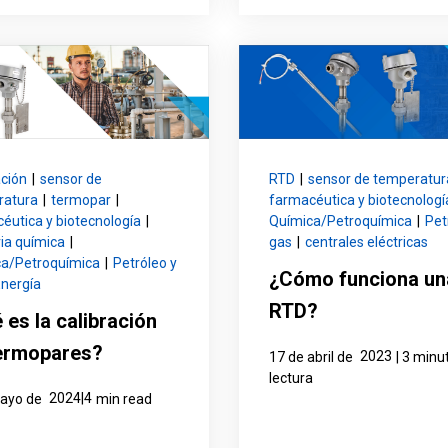
ación
|
sensor de
RTD
|
sensor de temperatur
ratura
|
termopar
|
farmacéutica y biotecnologí
éutica y biotecnología
|
Química/Petroquímica
|
Pet
ria química
|
gas
|
centrales eléctricas
a/Petroquímica
|
Petróleo y
¿Cómo funciona un
nergía
RTD?
 es la calibración
ermopares?
2023
17 de abril de
| 3 minu
lectura
2024|4
mayo de
min read