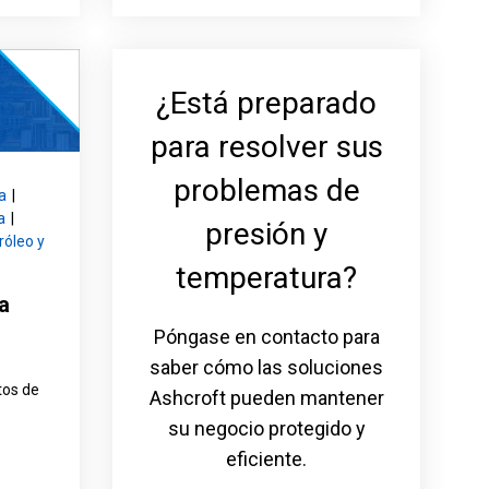
¿Está preparado
para resolver sus
problemas de
a
|
a
|
presión y
róleo y
temperatura?
a
Póngase en contacto para
saber cómo las soluciones
tos de
Ashcroft pueden mantener
su negocio protegido y
eficiente.