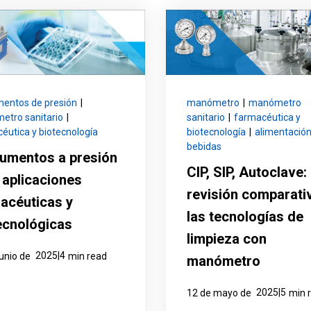
mentos de presión
|
manómetro
|
manómetro
tro sanitario
|
sanitario
|
farmacéutica y
éutica y biotecnología
biotecnología
|
alimentación
bebidas
rumentos a presión
CIP, SIP, Autoclave:
 aplicaciones
revisión comparati
acéuticas y
las tecnologías de
ecnológicas
limpieza con
2025|4
junio de
min read
manómetro
2025|5
12 de mayo de
min 