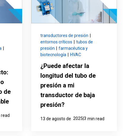
transductores de presión
|
entornos críticos
|
tubos de
a
|
presión
|
farmacéutica y
biotecnología
|
HVAC
¿Puede afectar la
to:
longitud del tubo de
ro
presión a mi
o de
transductor de baja
ble
presión?
 read
2025|3
13 de agosto de
min read