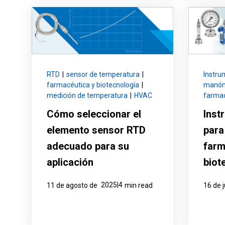
RTD
|
sensor de temperatura
|
Instru
farmacéutica y biotecnología
|
manóme
medición de temperatura
|
HVAC
farmac
Cómo seleccionar el
Inst
elemento sensor RTD
para
adecuado para su
farm
aplicación
biot
2025|4
11 de agosto de
min read
16 de 