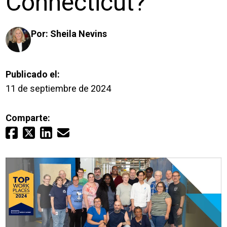
Connecticut?
Inicio de sesión
Por:
Sheila Nevins
Carreras profesionales
Póngase en contacto con
Publicado el:
11 de septiembre de 2024
Solicitar presupuesto
Comparte: