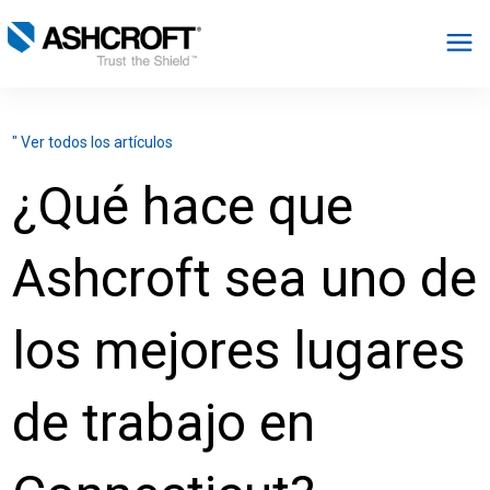
Español
" Ver todos los artículos
Productos
¿Qué hace que
Industrias
Ashcroft sea uno de
Recursos
los mejores lugares
Acerca de
de trabajo en
Seleccionar región