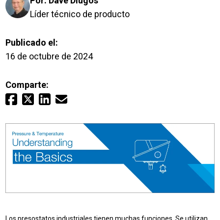
Por:
Dave Dlugos
Inicio de sesión
Líder técnico de producto
Careers
Publicado el:
16 de octubre de 2024
Póngase en contacto con
Comparte:
Solicitar presupuesto
Los presostatos industriales tienen muchas funciones. Se utilizan