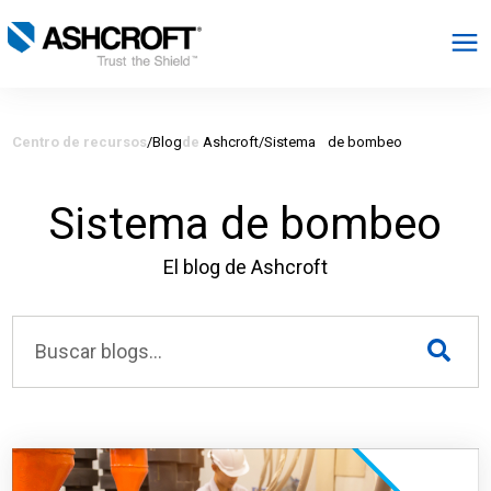
Español
Centro de recursos
/Blog
de
Ashcroft/Sistema
de bombeo
Productos
Sistema de bombeo
Industrias
El blog de Ashcroft
Recursos
Acerca de
Seleccionar región