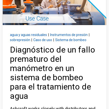
Inicio de sesión
Carreras profesionales
Póngase en contacto con
agua y aguas residuales
|
Instrumentos de presión
|
sobrepresión
|
Caso de uso
|
Sistema de bombeo
Diagnóstico de un fallo
Solicitar presupuesto
prematuro del
manómetro en un
sistema de bombeo
para el tratamiento de
agua
Ashcroft works closely with distributors and