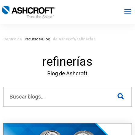
Español
Centro de
recursos/Blog
de Ashcroft/refinerías
Productos
refinerías
Industrias
Blog de Ashcroft
Recursos
Acerca de
Seleccionar región