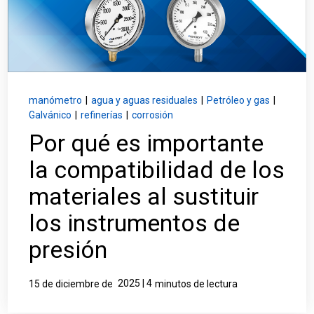
Inicio de sesión
Carreras profesionales
Póngase en contacto con
manómetro
|
agua y aguas residuales
|
Petróleo y gas
|
Galvánico
|
refinerías
|
corrosión
Por qué es importante
Solicitar presupuesto
la compatibilidad de los
materiales al sustituir
los instrumentos de
presión
2025 | 4
15 de diciembre de
minutos de lectura