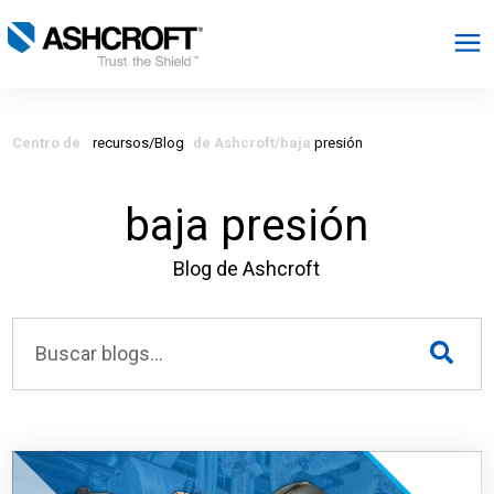
Español
Centro de
recursos/Blog
de Ashcroft/baja
presión
Productos
baja presión
Industrias
Blog de Ashcroft
Recursos
Acerca de
Seleccionar región