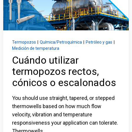
Inicio de sesión
Carreras profesionales
Póngase en contacto con
Termopozos
|
Química/Petroquímica
|
Petróleo y gas
|
Medición de temperatura
Cuándo utilizar
Solicitar presupuesto
termopozos rectos,
cónicos o escalonados
You should use straight, tapered, or stepped
thermowells based on how much flow
velocity, vibration and temperature
responsiveness your application can tolerate.
Thermowells...