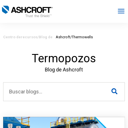
Español
Centro de
recursos/Blog de
Ashcroft/Thermowells
Productos
Termopozos
Industrias
Blog de Ashcroft
Recursos
Acerca de
Seleccionar región