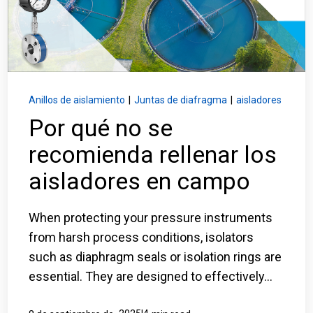
Inicio de sesión
Carreras profesionales
Póngase en contacto con
Anillos de aislamiento
|
Juntas de diafragma
|
aisladores
Por qué no se
recomienda rellenar los
Solicitar presupuesto
aisladores en campo
When protecting your pressure instruments
from harsh process conditions, isolators
such as diaphragm seals or isolation rings are
essential. They are designed to effectively...