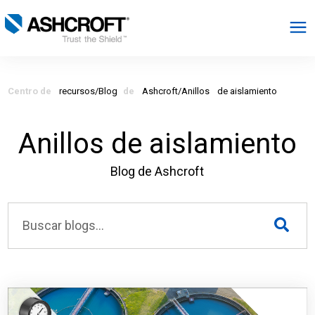
Español
Centro de
recursos/Blog
de
Ashcroft/Anillos
de aislamiento
Productos
Anillos de aislamiento
Industrias
Blog de Ashcroft
Recursos
Acerca de
Seleccionar región