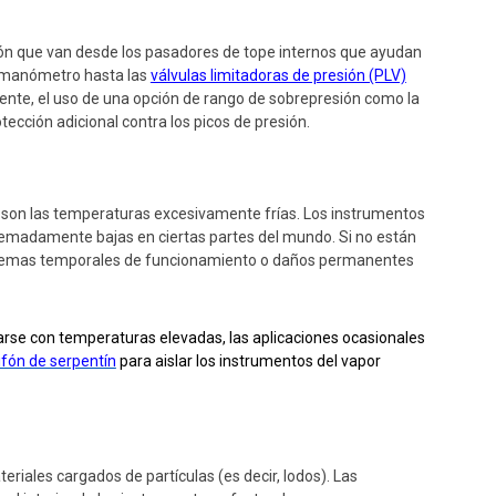
ión que van desde los pasadores de tope internos que ayudan
n manómetro hasta las
válvulas limitadoras de presión (PLV)
ente, el uso de una opción de rango de sobrepresión como la
ección adicional contra los picos de presión.
son las temperaturas excesivamente frías. Los instrumentos
remadamente bajas en ciertas partes del mundo. Si no están
roblemas temporales de funcionamiento o daños permanentes
rse con temperaturas elevadas, las aplicaciones ocasionales
ifón de serpentín
para aislar los instrumentos del vapor
riales cargados de partículas (es decir, lodos). Las