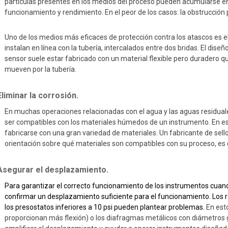
partículas presentes en los medios del proceso pueden acumularse en 
funcionamiento y rendimiento. En el peor de los casos: la obstrucción 
Uno de los medios más eficaces de protección contra los atascos es e
instalan en línea con la tubería, intercalados entre dos bridas. El dis
sensor suele estar fabricado con un material flexible pero duradero 
mueven por la tubería.
Eliminar la corrosión.
En muchas operaciones relacionadas con el agua y las aguas residual
ser compatibles con los materiales húmedos de un instrumento. En e
fabricarse con una gran variedad de materiales. Un fabricante de sel
orientación sobre qué materiales son compatibles con su proceso, es d
 Asegurar el desplazamiento.
Para garantizar el correcto funcionamiento de los instrumentos cuand
confirmar un desplazamiento suficiente para el funcionamiento. Los ra
los presostatos inferiores a 10 psi pueden plantear problemas.
En est
proporcionan más flexión) o los diafragmas metálicos con diámetros