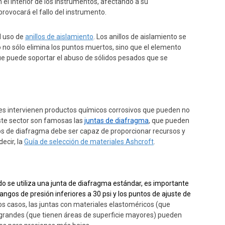
el interior de los instrumentos, afectando a su
provocará el fallo del instrumento.
l uso de
anillos de aislamiento
. Los anillos de aislamiento se
eño no sólo elimina los puntos muertos, sino que el elemento
que puede soportar el abuso de sólidos pesados que se
es intervienen productos químicos corrosivos que pueden no
ste sector son famosas las
juntas de diafragma
, que pueden
los de diafragma debe ser capaz de proporcionar recursos y
ecir, la
Guía de selección de materiales Ashcroft
.
o se utiliza una junta de diafragma estándar, es importante
ngos de presión inferiores a 30 psi y los puntos de ajuste de
os casos, las juntas con materiales elastoméricos (que
 grandes (que tienen áreas de superficie mayores) pueden