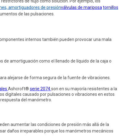
restrictores de flujo como solución. Por ejemplo, los
nes, amortiguadores de presión
válvulas
de mariposa
tornillos
rumentos de las pulsaciones.
 los componentes internos también pueden provocar una mala
e amortiguación como el llenado de líquido de la caja o
ra alejarse de forma segura de la fuente de vibraciones.
ales
Ashcroft®
serie 2074
son en su mayoría resistentes a la
ros digitales causado por pulsaciones o vibraciones
en estos
e respuesta del manómetro.
ueden aumentar las condiciones de presión más allá de la
ausar daños irreparables porque los manómetros mecánicos