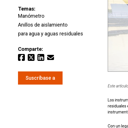
Agua y
Email
*
Temas:
Manómetro
Anillos de aislamiento
Mantenga sus equipos y procesos críticos en
para agua y aguas residuales
mediciones fiables de presión y temperatura.
Comparte:
Suscríbase a
Este artícu
Los instrum
residuales 
instrumenta
Con un leg