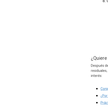
8. 
¿Quiere
Después de
residuales
interés:
Conju
¿Por
Prác