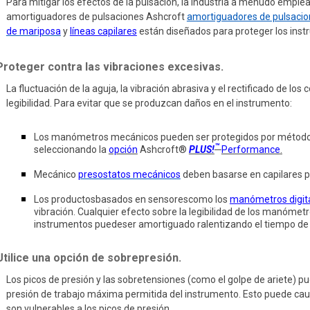
Para mitigar los efectos de la pulsación, la industria a menudo emplea 
amortiguadores de pulsaciones Ashcroft
amortiguadores de pulsacio
de mariposa
y
líneas capilares
están diseñados para proteger los inst
Proteger contra las vibraciones excesivas.
La fluctuación de la aguja, la vibración abrasiva y el rectificado de
legibilidad. Para evitar que se produzcan daños en el instrumento:
Los manómetros mecánicos pueden ser protegidos por métodos d
™
seleccionando la
opción
Ashcroft®
PLUS!
Performance
.
Mecánico
presostatos mecánicos
deben basarse en capilares pa
Los productos
basados en sensores
como los
manómetros digit
vibración. Cualquier efecto sobre la legibilidad de los manómet
instrumentos puede
ser amortiguado ralentizando el tiempo d
Utilice una opción de sobrepresión.
Los picos de presión y las sobretensiones (como el golpe de ariete) p
presión de trabajo máxima permitida del instrumento. Esto puede c
son vulnerables a los picos de presión.