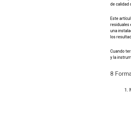
de calidad 
Este artícu
residuales 
una instala
los result
Cuando term
y la instr
8 Forma
1. 