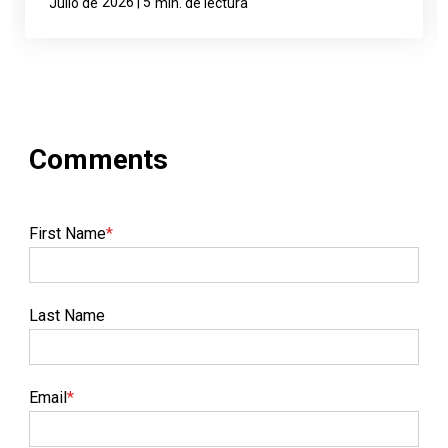
2026 | 5
Julio de
min. de lectura
First Name
*
Last Name
Email
*