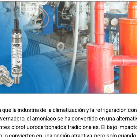
 aguas residuales
 funcionamiento con
Configurar el número de pieza d
que la industria de la climatización y la refrigeración 
nvernadero, el amoníaco se ha convertido en una alternati
ntes clorofluorocarbonados tradicionales. El bajo impacto
 lo convierten en una opción atractiva, pero solo cuand