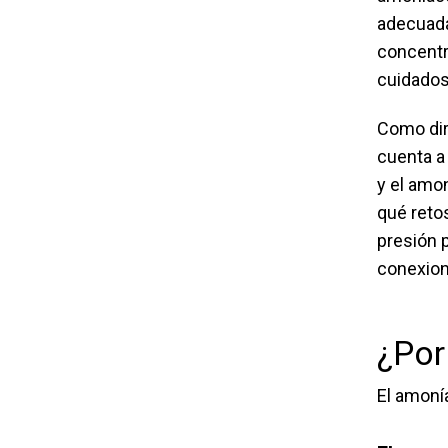
adecuada
concentr
cuidados
Como dir
cuenta a
y el amon
qué reto
presión p
conexion
¿Por
El amoní