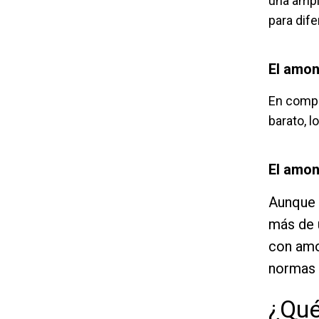
una ampl
para dife
El amon
En compa
barato, 
El amon
Aunque 
más de 
con amo
normas d
¿Qué