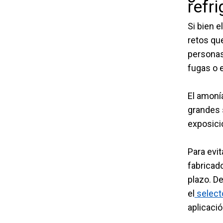
refr
Si bien 
retos qu
personas
fugas o 
El amoní
grandes s
exposició
Para evi
fabricado
plazo. De
el
select
aplicació