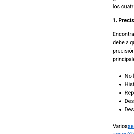
los cuatr
1. Preci
Encontrar
debe a qu
precisió
principal
No l
His
Rep
Des
Des
Varios
se