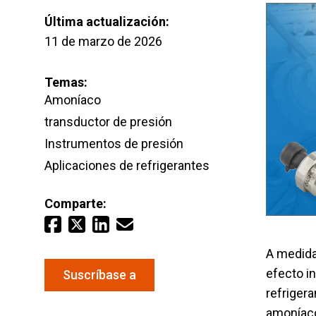
Agua y
Última actualización:
Last Name
11 de marzo de 2026
Mantenga sus equipos y procesos críticos en
Temas:
mediciones fiables de presión y temperatura.
Email
*
Amoníaco
transductor de presión
Instrumentos de presión
Aplicaciones de refrigerantes
Comparte:
A medida 
efecto i
Suscríbase a
refrigera
amoníaco