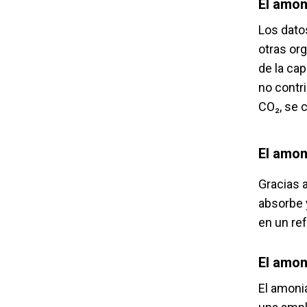
El amon
Los dato
otras or
de la ca
no contr
CO₂, se c
El amon
Gracias 
absorbe 
en un ref
El amon
El amoni