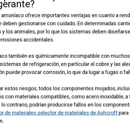
igerante?
el amoníaco ofrece importantes ventajas en cuanto a ren
e deben gestionarse con cuidado. En determinadas cantid
 y los animales, por lo que los sistemas deben diseñars
emisiones accidentales.
aco también es químicamente incompatible con muchos m
istemas de refrigeración, en particular el cobre y las ale
n puede provocar corrosión, lo que da lugar a fugas o fa
tar estos riesgos, todos los componentes mojados, inclui
s con materiales compatibles, como acero inoxidable, a fin
 lo contrario, podrían producirse fallos en los componente
or de materiales
selector de materiales
de Ashcroft
para
n.