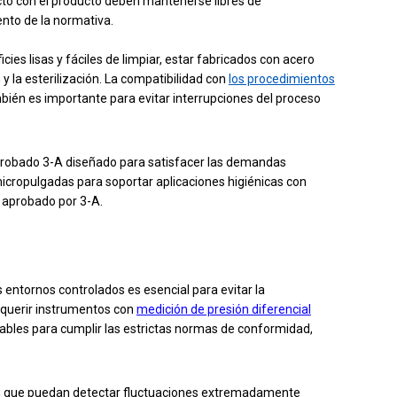
acto con el producto deben mantenerse libres de
nto de la normativa.
ies lisas y fáciles de limpiar, estar fabricados con acero
 y la esterilización. La compatibilidad con
los procedimientos
ién es importante para evitar interrupciones del proceso
robado 3-A diseñado para satisfacer las demandas
micropulgadas para soportar aplicaciones higiénicas con
 aprobado por 3-A.
 entornos controlados es esencial para evitar la
requerir instrumentos con
medición de presión diferencial
azables para cumplir las estrictas normas de conformidad,
ón que puedan detectar fluctuaciones extremadamente