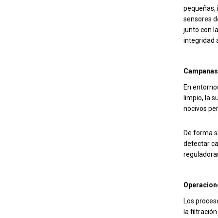
pequeñas, i
sensores d
junto con l
integridad 
Campanas 
En entorno
limpio, la 
nocivos pe
De forma si
detectar ca
reguladoras
Operacion
Los proces
la filtraci