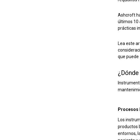
Ashcroft h
últimos 10 
prácticas i
Lea este ar
consideraci
que puede 
¿Dónde s
Instrumento
mantenimien
Procesos 
Los instrum
productos b
entornos, 