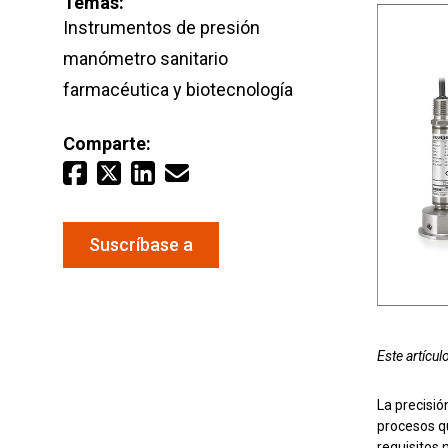
Temas:
Agua y
Instrumentos de presión
manómetro sanitario
farmacéutica y biotecnología
Mantenga sus equipos y procesos críticos en
mediciones fiables de presión y temperatura.
Comparte:
Suscríbase a
Este artícul
La precisió
procesos qu
requisitos 