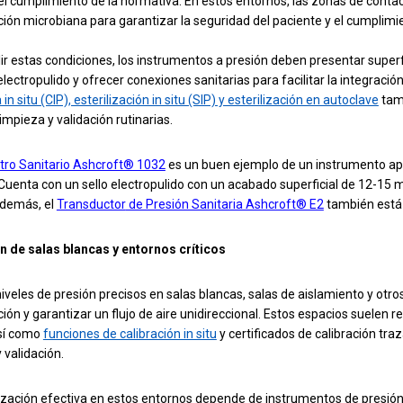
el cumplimiento de la normativa. En estos entornos, las zonas de cont
ón microbiana para garantizar la seguridad del paciente y el cumplimie
r estas condiciones, los instrumentos a presión deben presentar superfic
electropulido y ofrecer conexiones sanitarias para facilitar la integración
in situ (CIP), esterilización in situ (SIP) y esterilización en autoclave
tamb
limpieza y validación rutinarias.
o Sanitario Ashcroft® 1032
es un buen ejemplo de un instrumento ap
 Cuenta con un sello electropulido con un acabado superficial de 12-15 
Además, el
Transductor
de Presión Sanitaria Ashcroft® E2
también está
n de salas blancas y entornos críticos
veles de presión precisos en salas blancas, salas de aislamiento y otros
ón y garantizar un flujo de aire unidireccional. Estos espacios suelen 
sí como
funciones de calibración in situ
y certificados de calibración tr
 validación.
ización efectiva en estos entornos depende de instrumentos de presi