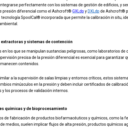
ntegrarse perfectamente con los sistemas de gestión de edificios, y ser
e presión diferencial como el Ashcroft®
GXLdp
y
DXLdp
de Ashcroft® p
a tecnología SpoolCal® incorporada que permite la calibración in situ, id
ambiental.
extractoras y sistemas de contención
s en los que se manipulan sustancias peligrosas, como laboratorios de
supervisión precisa de la presión diferencial es esencial para garantizar q
rmanecen contenidos.
milar a la supervisión de salas limpias y entornos críticos, estos sis
mbios minúsculos en la presión y deben incluir certificados de calibraci
 y los procesos de validación internos.
es químicas y de bioprocesamiento
os de fabricación de productos biofarmacéuticos y químicos, como la f
ón de medios, suelen implicar flujos de alta presión, productos químicos