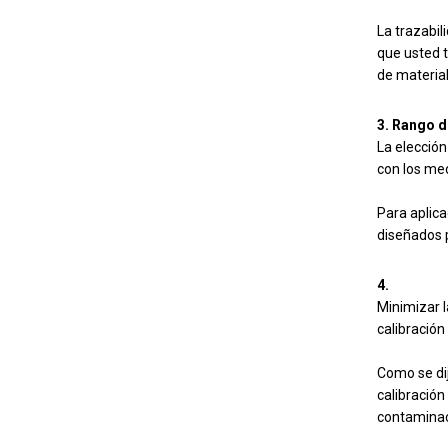
La trazabil
que usted t
de material
3. Rango d
La elección
con los med
Para aplica
diseñados p
4.
Minimizar l
calibración
Como se di
calibración
contaminac