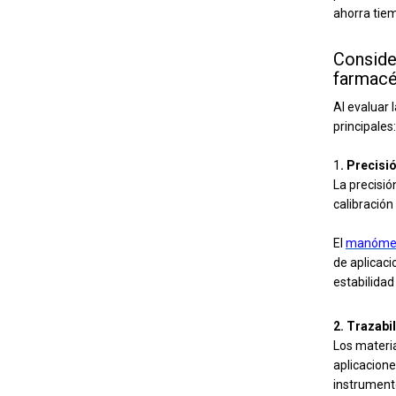
ahorra tiem
Conside
farmacé
Al evaluar 
principales:
1
. Precisi
La precisió
calibración
El
manómetr
de aplicaci
estabilida
2. Trazabi
Los materia
aplicacione
instrumento