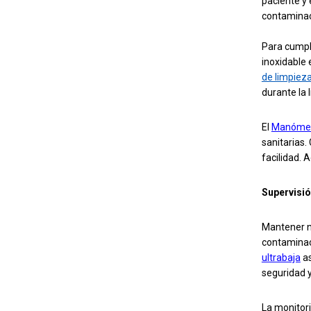
paciente y 
contaminaci
Para cumpli
inoxidable 
de limpieza 
durante la 
El
Manómetr
sanitarias.
facilidad. 
Supervisió
Mantener ni
contaminaci
ultrabaja
a
seguridad y
La monitor