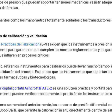
s de presión que puedan soportar tensiones mecánicas, resistir ataque
s dinámicas.
mentos como los
manómetros totalmente soldados
o los transductores
s de calibración y validación
 Prácticas de Fabricación
(BPF) exigen que los instrumentos a presión se
ento para garantizar que cumplen las normas reglamentarias y de garan
e influyen en procesos críticos.
, retirar los instrumentos para calibrarlos puede llevar mucho tiempo,
alidación del proceso. Es por eso que los instrumentos que soportan la c
es farmacéuticas y biotecnológicas.
or digital portátil Ashcroft® ATE-2
es una solución práctica y portátil para
iento pueden verificar rápidamente la precisión de los instrumentos si
mo se mencionó anteriormente, los sensores de presión diferencial c
poolCal®, que permite la calibración in situ directamente dentro de sal