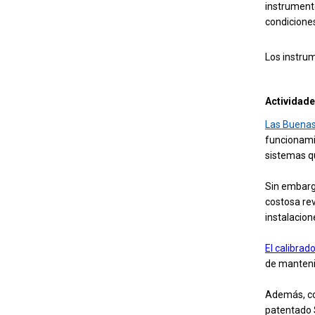
instrumento
condicione
Los instru
Actividade
Las Buenas
funcionami
sistemas qu
Sin embargo
costosa rev
instalacion
El calibrad
de mantenim
Además, co
patentado S