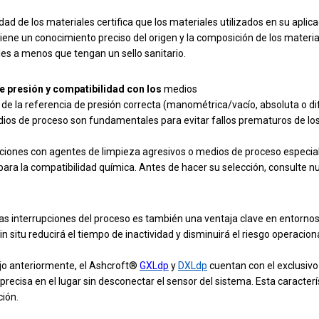
idad de los materiales certifica que los materiales utilizados en su aplic
iene un conocimiento preciso del origen y la composición de los materia
es a menos que tengan un sello sanitario.
e presión y compatibilidad con los
medios
 de la referencia de presión correcta (manométrica/vacío, absoluta o d
ios de proceso son fundamentales para evitar fallos prematuros de los i
ciones con agentes de limpieza agresivos o medios de proceso especial
ara la compatibilidad química. Antes de hacer su selección, consulte n
as interrupciones del proceso es también una ventaja clave en entornos
 in situ reducirá el tiempo de inactividad y disminuirá el riesgo operaciona
jo anteriormente, el Ashcroft®
GXLdp
y
DXLdp
cuentan con el exclusiv
 precisa en el lugar sin desconectar el sensor del sistema. Esta caracter
ión.