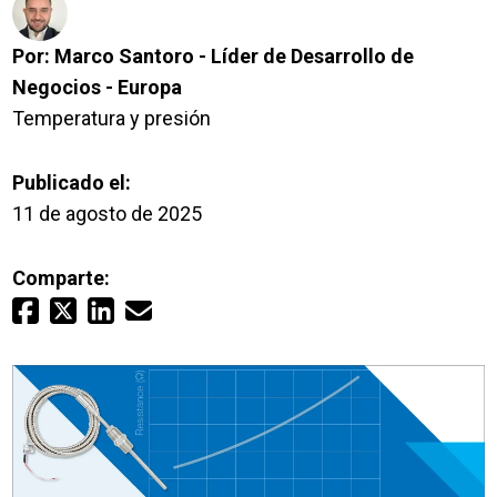
Inicio de sesión
Por:
Marco Santoro - Líder de Desarrollo de
Carreras profesionales
Negocios - Europa
Temperatura y presión
Póngase en contacto con
Publicado el:
11 de agosto de 2025
Solicitar presupuesto
Comparte: