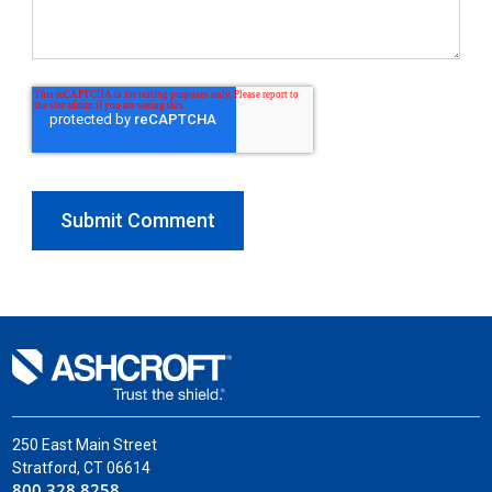
250 East Main Street
Stratford, CT 06614
800.328.8258