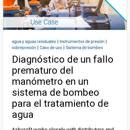
Inicio de sesión
Carreras profesionales
Póngase en contacto con
agua y aguas residuales
|
Instrumentos de presión
|
sobrepresión
|
Caso de uso
|
Sistema de bombeo
Diagnóstico de un fallo
Solicitar presupuesto
prematuro del
manómetro en un
sistema de bombeo
para el tratamiento de
agua
Ashcroft works closely with distributors and