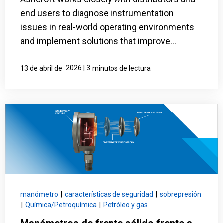
end users to diagnose instrumentation
issues in real-world operating environments
and implement solutions that improve...
2026 | 3
13 de abril de
minutos de lectura
manómetro
|
características de seguridad
|
sobrepresión
|
Química/Petroquímica
|
Petróleo y gas
Manómetros de frente sólido frente a