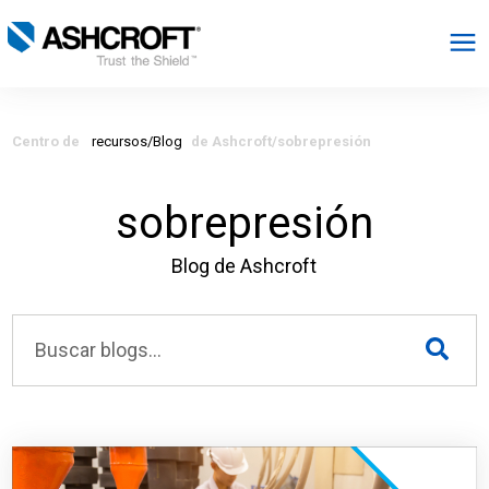
Español
Centro de
recursos/Blog
de Ashcroft/sobrepresión
Productos
sobrepresión
Industrias
Blog de Ashcroft
Recursos
Acerca de
Seleccionar región