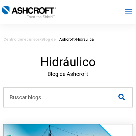
Español
Centro de
recursos/Blog de
Ashcroft/Hidráulica
Productos
Hidráulico
Industrias
Blog de Ashcroft
Recursos
Acerca de
Seleccionar región