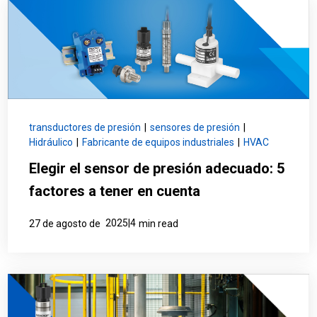
transductores de presión
|
sensores de presión
|
Hidráulico
|
Fabricante de equipos industriales
|
HVAC
Elegir el sensor de presión adecuado: 5
factores a tener en cuenta
2025|4
27 de agosto de
min read