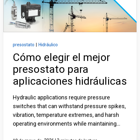
Inicio de sesión
Carreras profesionales
Póngase en contacto con
presostato
|
Hidráulico
Cómo elegir el mejor
presostato para
Solicitar presupuesto
aplicaciones hidráulicas
Hydraulic applications require pressure
switches that can withstand pressure spikes,
vibration, temperature extremes, and harsh
operating environments while maintaining...