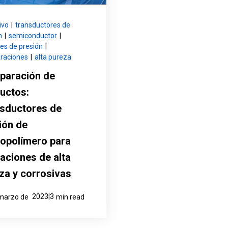
ivo
|
transductores de
n
|
semiconductor
|
es de presión
|
raciones
|
alta pureza
paración de
uctos:
sductores de
ión de
ropolímero para
caciones de alta
za y corrosivas
2023|3
 marzo de
min read