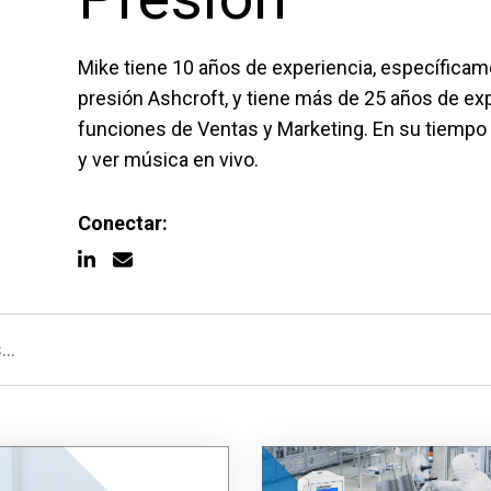
 aguas residuales
Mike tiene 10 años de experiencia, específica
presión Ashcroft, y tiene más de 25 años de exp
 funcionamiento con
Configurar el número de pieza d
funciones de Ventas y Marketing. En su tiempo li
y ver música en vivo.
Conectar: