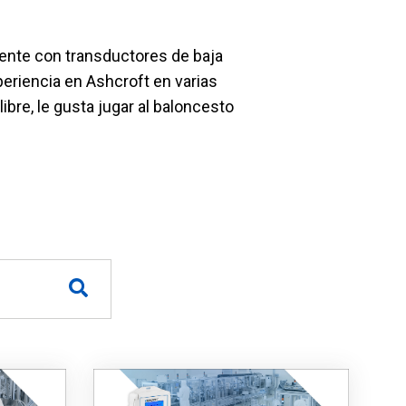
mente con transductores de baja
eriencia en Ashcroft en varias
el producto
Solicitar presupuesto
bre, le gusta jugar al baloncesto