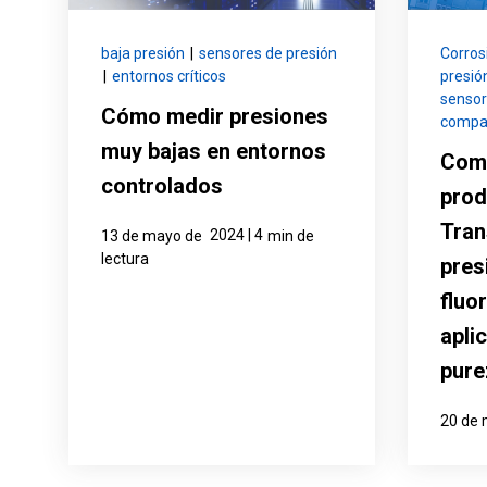
baja presión
|
sensores de presión
Corros
|
entornos críticos
presió
sensor
Cómo medir presiones
compa
muy bajas en entornos
Com
controlados
prod
Tran
2024 | 4
13 de mayo de
min de
lectura
pres
fluo
apli
pure
20 de