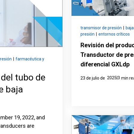
transmisor de presión
|
baja
presión
|
entornos críticos
Revisión del produc
Transductor de pre
resión
|
farmacéutica y
diferencial GXLdp
 del tubo de
2025|3
23 de julio de
min re
e baja
ember 19, 2022, and
ransducers are