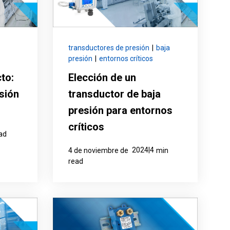
transductores de presión
|
baja
presión
|
entornos críticos
to:
Elección de un
sión
transductor de baja
presión para entornos
críticos
ad
2024|4
4 de noviembre de
min
read