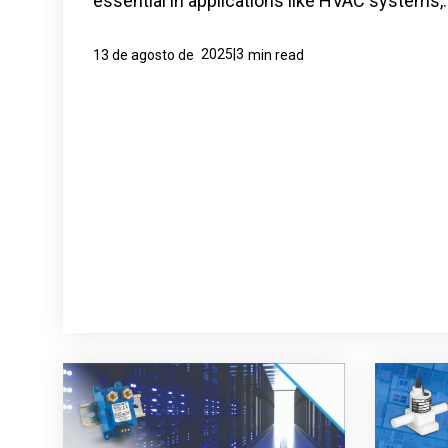
essential in applications like HVAC systems,..
2025|3
13 de agosto de
min read