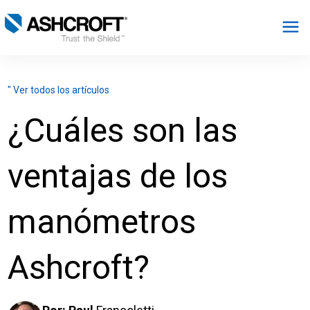
Español
" Ver todos los artículos
Productos
¿Cuáles son las
Industrias
ventajas de los
Recursos
manómetros
Acerca de
Ashcroft?
Seleccionar región