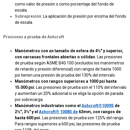
como valor de presión o como porcentaje del fondo de
escala.
Sobrepresión
: La aplicación de presión por encima del fondo
de escala.
Presiones a prueba de Ashcroft
Manómetros con un tamaño de esfera de 4½" y superior,
con carcasas frontales abiertas o sólidas
. Las presiones
de prueba según ASME B40.100 (excluidos los manómetros
de retardo y presión diferencial) con rangos de hasta 1000
psi tienen una presión de prueba del 130% del intervalo.
Manómetros con rangos superiores a 1000 psi hasta
15.000 psi
. Las presiones de prueba son el 110% del intervalo
y aumentan un 20% adicional si se elige la opción de parada
por sobrecarga.
Manómetros industriales como el
Ashcroft®1009S
de
2½", 3½"
y el
Ashcroft® 1008S de
63mm, con rangos de
hasta 600 psi.
Las presiones de prueba son 125% del rango.
Para rangos superiores a 600 psi, las presiones de prueba
son 110% del span.