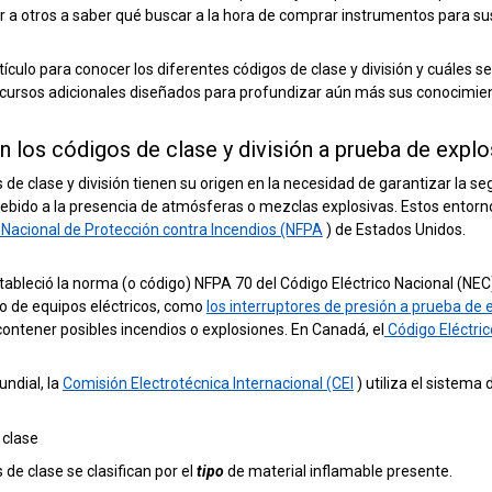
 a otros a saber qué buscar a la hora de comprar instrumentos para sus
tículo para conocer los diferentes códigos de clase y división y cuáles 
recursos adicionales diseñados para profundizar aún más sus conocimie
n los códigos de clase y división a prueba de expl
 de clase y división tienen su origen en la necesidad de garantizar la se
ebido a la presencia de atmósferas o mezclas explosivas. Estos entorno
 Nacional de Protección contra Incendios (NFPA
) de Estados Unidos.
ableció la norma (o código) NFPA 70 del Código Eléctrico Nacional (NEC
so de equipos eléctricos, como
los interruptores de presión a prueba de
contener posibles incendios o explosiones. En Canadá, el
Código Eléctri
ndial, la
Comisión Electrotécnica Internacional (CEI
) utiliza el sistema
 clase
 de clase se clasifican por el
tipo
de material inflamable presente.