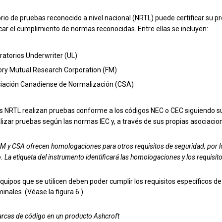
rio de pruebas reconocido a nivel nacional (NRTL) puede certificar su 
icar el cumplimiento de normas reconocidas. Entre ellas se incluyen:
ratorios Underwriter (UL)
ory Mutual Research Corporation (FM)
iación Canadiense de Normalización (CSA)
s NRTL realizan pruebas conforme a los códigos NEC o CEC siguiendo 
izar pruebas según las normas IEC y, a través de sus propias asociacio
M y CSA ofrecen homologaciones para otros requisitos de seguridad, por l
. La etiqueta del instrumento identificará las homologaciones y los requisit
quipos que se utilicen deben poder cumplir los requisitos específicos d
inales. (Véase la figura 6 ).
arcas de código en un producto Ashcroft