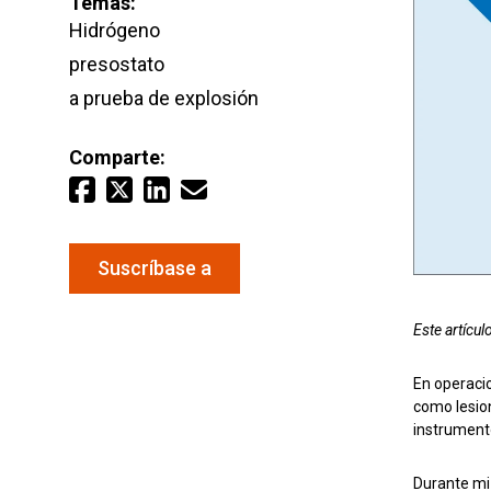
Temas:
Agua y
Hidrógeno
presostato
a prueba de explosión
Mantenga sus equipos y procesos críticos en
mediciones fiables de presión y temperatura.
Comparte:
Suscríbase a
Este artícul
En operacio
como lesion
instrumento
Durante mi 