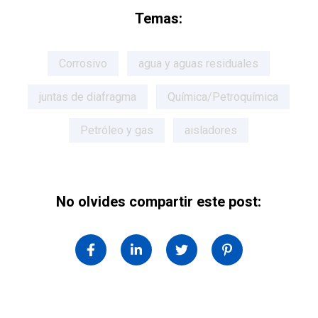
Temas:
Corrosivo
agua y aguas residuales
juntas de diafragma
Química/Petroquímica
Petróleo y gas
aisladores
No olvides compartir este post: