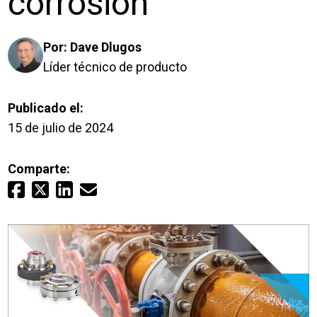
corrosión
Inicio de sesión
Por:
Dave Dlugos
Carreras profesionales
Líder técnico de producto
Póngase en contacto con
Publicado el:
15 de julio de 2024
Solicitar presupuesto
Comparte: