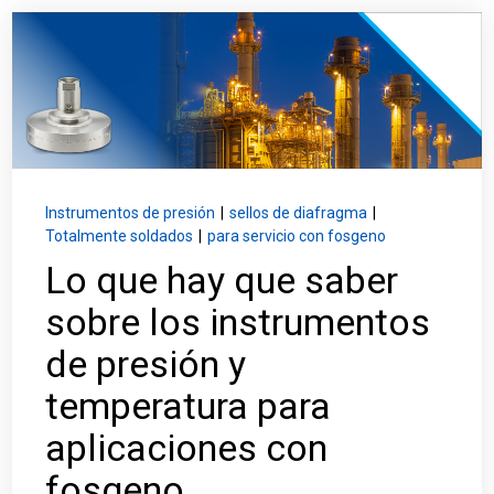
Inicio de sesión
Carreras profesionales
Póngase en contacto con
Instrumentos de presión
|
sellos de diafragma
|
Totalmente soldados
|
para servicio con fosgeno
Solicitar presupuesto
Lo que hay que saber
sobre los instrumentos
de presión y
temperatura para
aplicaciones con
fosgeno