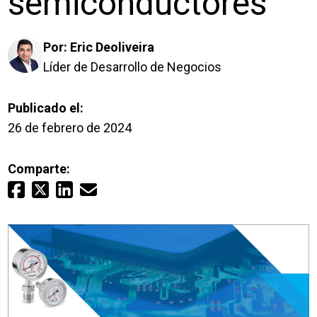
semiconductores
Inicio de sesión
Por:
Eric Deoliveira
Carreras profesionales
Líder de Desarrollo de Negocios
Póngase en contacto con
Publicado el:
26 de febrero de 2024
Solicitar presupuesto
Comparte: