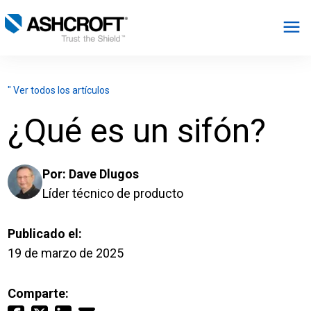
Español
" Ver todos los artículos
Productos
¿Qué es un sifón?
Industrias
Por:
Dave Dlugos
Recursos
Líder técnico de producto
Publicado el:
Acerca de
19 de marzo de 2025
Seleccionar región
Comparte: