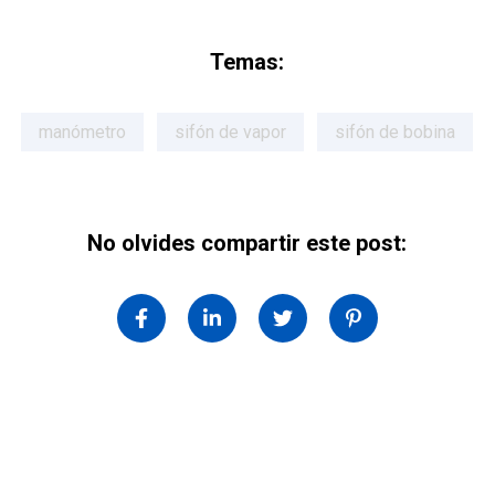
Temas:
manómetro
sifón de vapor
sifón de bobina
No olvides compartir este post: